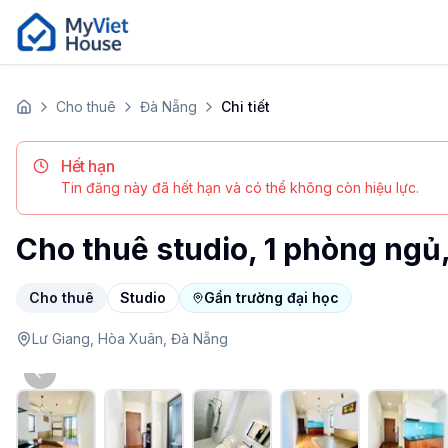
Cho thuê
Đà Nẵng
Chi tiết
Trang chủ
Hết hạn
Tin đăng này đã hết hạn và có thể không còn hiệu lực.
Cho thuê studio, 1 phòng ngủ
Cho thuê
Studio
Gần trường đại học
Lư Giang,
Hòa Xuân,
Đà Nẵng
Previous slide
Studio (1 phòng ngủ) tại Đà Nẵng, Hòa Xuân. Giá 4.6 tri