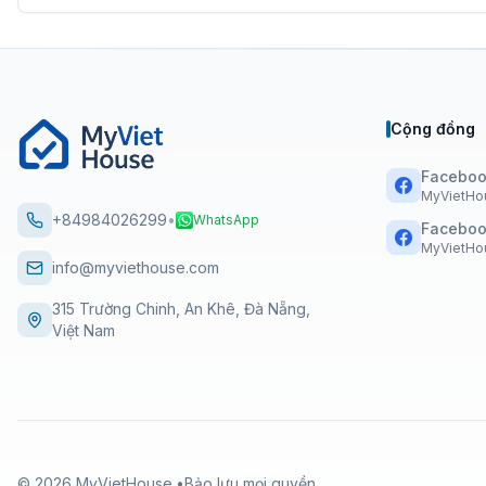
Cộng đồng
Faceboo
MyVietHo
+84984026299
•
WhatsApp
Faceboo
MyVietHou
info@myviethouse.com
315 Trường Chinh, An Khê, Đà Nẵng,
Việt Nam
©
2026
MyVietHouse.
•
Bảo lưu mọi quyền