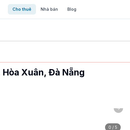
Cho thuê
Nhà bán
Blog
, Hòa Xuân, Đà Nẵng
Next 
ệu/tháng. Đặc điểm: đầy đủ nội thất. Liên hệ ngay qua MyVi
0
/
5