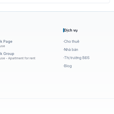
Dịch vụ
k Page
Cho thuê
use
Nhà bán
k Group
Thị trường BĐS
se - Apartment for rent
Blog