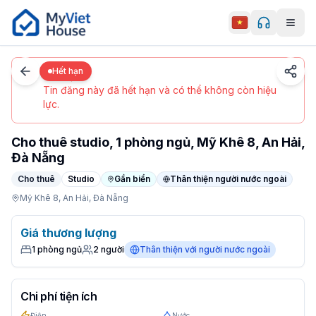
Men
0
/
5
Đà Nẵng
Chi tiết
Trang chủ
Hết hạn
Hết hạn
Tin đăng này đã hết hạn và có thể không còn hiệu
lực.
Cho thuê studio, 1 phòng ngủ, Mỹ Khê 8, An Hải,
Đà Nẵng
Cho thuê
Studio
Gần biển
Thân thiện người nước ngoài
Mỹ Khê 8,
An Hải,
Đà Nẵng
Studio (1 phòng ngủ) tại Đà Nẵng, An Hải. Giá Negotiabl
Giá thương lượng
1
phòng ngủ
2
người
Thân thiện với người nước ngoài
Chi phí tiện ích
Điện
Nước