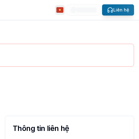
Liên hệ
slide
ất. Liên hệ ngay qua MyVietHouse.
Thông tin liên hệ