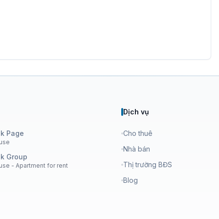
Dịch vụ
k Page
Cho thuê
use
Nhà bán
k Group
Thị trường BĐS
se - Apartment for rent
Blog