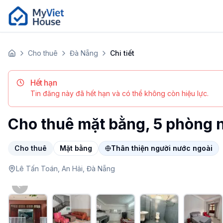
Cho thuê
Đà Nẵng
Chi tiết
Trang chủ
Hết hạn
Tin đăng này đã hết hạn và có thể không còn hiệu lực.
Cho thuê mặt bằng, 5 phòng 
Cho thuê
Mặt bằng
Thân thiện người nước ngoài
Lê Tấn Toán,
An Hải,
Đà Nẵng
Previous slide
Retail (5 phòng ngủ, 85m²) tại Đà Nẵng, An Hải. Giá 35 