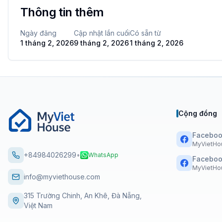
Thông tin thêm
Ngày đăng
Cập nhật lần cuối
Có sẵn từ
1 tháng 2, 2026
9 tháng 2, 2026
1 tháng 2, 2026
Cộng đồng
Faceboo
MyVietHo
+84984026299
•
WhatsApp
Faceboo
MyVietHou
info@myviethouse.com
315 Trường Chinh, An Khê, Đà Nẵng,
Việt Nam