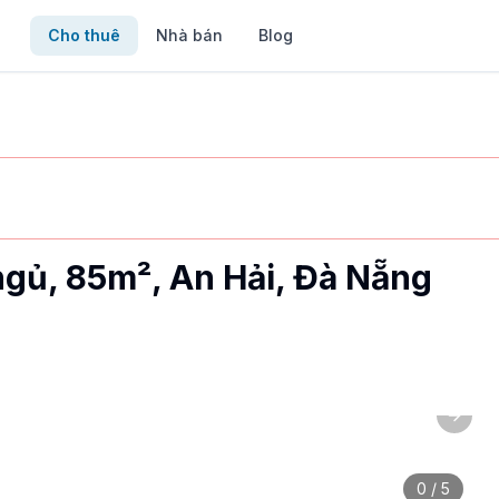
Cho thuê
Nhà bán
Blog
ngủ, 85m², An Hải, Đà Nẵng
Next 
triệu/tháng. Đặc điểm: cho người nước ngoài, đầy đủ nội th
0
/
5