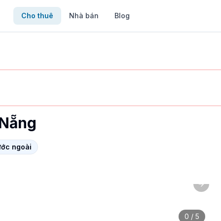
Cho thuê
Nhà bán
Blog
 Nẵng
ước ngoài
Next 
ặc điểm: cho người nước ngoài, đầy đủ nội thất. Liên hệ n
0
/
5