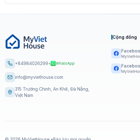
Cộng đồng
Faceboo
MyVietHo
+84984026299
•
WhatsApp
Faceboo
MyVietHou
info@myviethouse.com
315 Trường Chinh, An Khê, Đà Nẵng,
Việt Nam
©
2026
MyVietHouse.
•
Bảo lưu mọi quyền