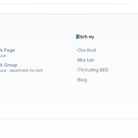
Dịch vụ
k Page
Cho thuê
use
Nhà bán
k Group
Thị trường BĐS
se - Apartment for rent
Blog