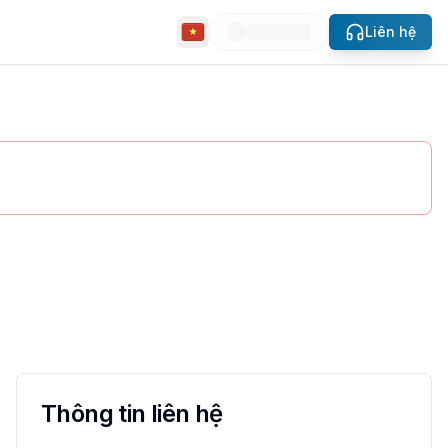
Liên hệ
slide
gay qua MyVietHouse.
Thông tin liên hệ