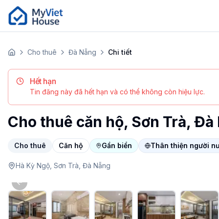
Cho thuê
Đà Nẵng
Chi tiết
Trang chủ
Hết hạn
Tin đăng này đã hết hạn và có thể không còn hiệu lực.
Cho thuê căn hộ, Sơn Trà, Đà
Cho thuê
Căn hộ
Gần biển
Thân thiện người n
Hà Kỳ Ngộ,
Sơn Trà,
Đà Nẵng
Previous slide
Apartment tại Đà Nẵng, Sơn Trà. Giá 16.7 triệu/tháng. Đ