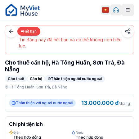
Men
0
/
5
Đà Nẵng
Chi tiết
Trang chủ
Hết hạn
Hết hạn
Tin đăng này đã hết hạn và có thể không còn hiệu
lực.
Cho thuê căn hộ, Hà Tông Huân, Sơn Trà, Đà
Nẵng
Cho thuê
Căn hộ
Thân thiện người nước ngoài
Hà Tông Huân,
Sơn Trà,
Đà Nẵng
Apartment tại Đà Nẵng, Sơn Trà. Giá 13 triệu/tháng. Đặc
13.000.000
đ
Thân thiện với người nước ngoài
/tháng
Chi phí tiện ích
Điện
Nước
Theo hợp đồng
Theo hợp đồng