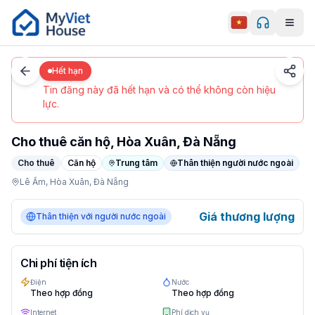
Men
0
/
5
Đà Nẵng
Chi tiết
Trang chủ
Hết hạn
Hết hạn
Tin đăng này đã hết hạn và có thể không còn hiệu
lực.
Cho thuê căn hộ, Hòa Xuân, Đà Nẵng
Cho thuê
Căn hộ
Trung tâm
Thân thiện người nước ngoài
Lê Ấm,
Hòa Xuân,
Đà Nẵng
Apartment tại Đà Nẵng, Hòa Xuân. Giá Negotiable/tháng.
Giá thương lượng
Thân thiện với người nước ngoài
Chi phí tiện ích
Điện
Nước
Theo hợp đồng
Theo hợp đồng
Internet
Phí dịch vụ