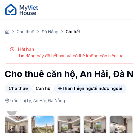
Cho thuê
Đà Nẵng
Chi tiết
Trang chủ
Hết hạn
Tin đăng này đã hết hạn và có thể không còn hiệu lực.
Cho thuê căn hộ, An Hải, Đà 
Cho thuê
Căn hộ
Thân thiện người nước ngoài
Trần Thị Lý,
An Hải,
Đà Nẵng
Previous slide
Apartment tại Đà Nẵng, An Hải. Giá 19.5 triệu/tháng. Đặ