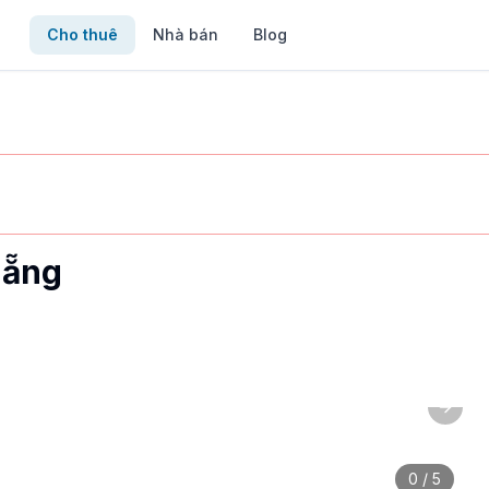
Cho thuê
Nhà bán
Blog
Nẵng
Next 
c điểm: cho người nước ngoài. Liên hệ ngay qua MyVietHou
0
/
5