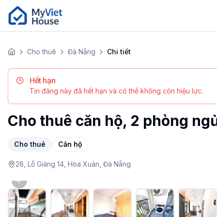
Cho thuê
Đà Nẵng
Chi tiết
Trang chủ
Hết hạn
Tin đăng này đã hết hạn và có thể không còn hiệu lực.
Cho thuê căn hộ, 2 phòng ngủ
Cho thuê
Căn hộ
28,
Lỗ Giáng 14,
Hòa Xuân,
Đà Nẵng
Previous slide
Apartment (2 phòng ngủ) tại Đà Nẵng, Hòa Xuân. Giá 8 t