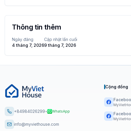
Thông tin thêm
Ngày đăng
Cập nhật lần cuối
4 tháng 7, 2026
9 tháng 7, 2026
Cộng đồng
Faceboo
MyVietHo
+84984026299
•
WhatsApp
Faceboo
MyVietHou
info@myviethouse.com