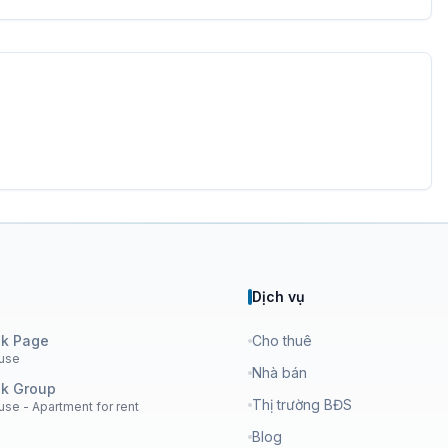
Dịch vụ
k Page
Cho thuê
use
Nhà bán
k Group
Thị trường BĐS
se - Apartment for rent
Blog