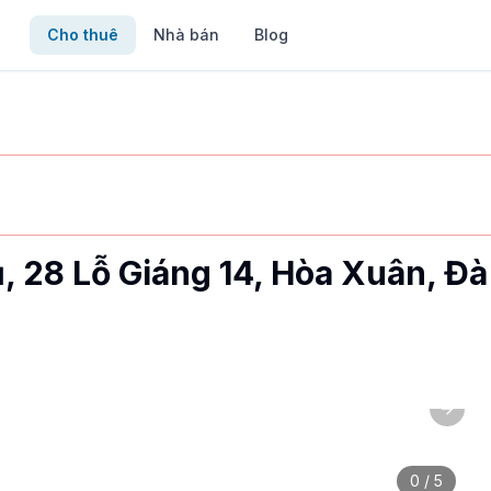
Cho thuê
Nhà bán
Blog
, 28 Lỗ Giáng 14, Hòa Xuân, Đ
Next 
riệu/tháng. Liên hệ ngay qua MyVietHouse.
0
/
5